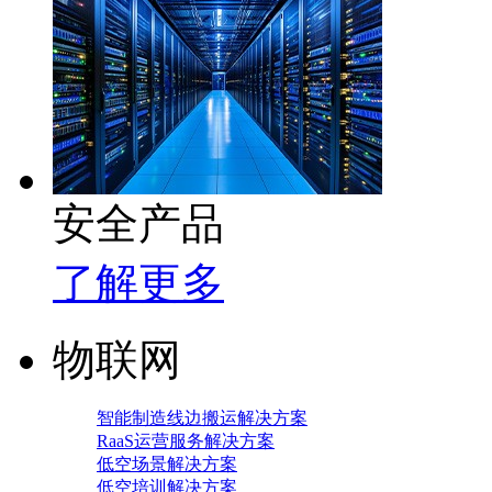
安全产品
了解更多
物联网
智能制造线边搬运解决方案
RaaS运营服务解决方案
低空场景解决方案
低空培训解决方案