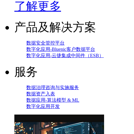
了解更多
产品及解决方案
数据安全管控平台
数字化应用-Bluenic客户数据平台
数字化应用-云捷集成中间件（ESB）
服务
数据治理咨询与实施服务
数据资产入表
数据应用-算法模型 & ML
数字化应用开发