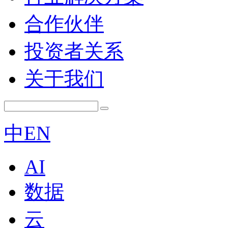
合作伙伴
投资者关系
关于我们
中
EN
AI
数据
云