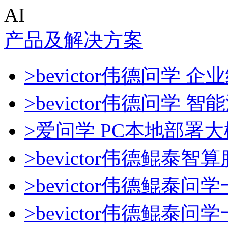
AI
产品及解决方案
>bevictor伟德问学 企
>bevictor伟德问学 
>爱问学 PC本地部署
>bevictor伟德鲲泰智
>bevictor伟德鲲泰问
>bevictor伟德鲲泰问学