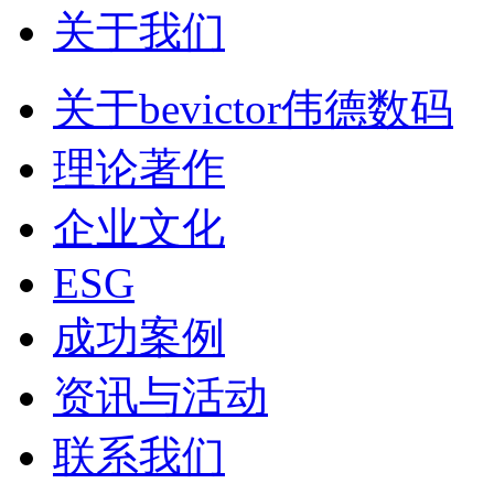
关于我们
关于bevictor伟德数码
理论著作
企业文化
ESG
成功案例
资讯与活动
联系我们