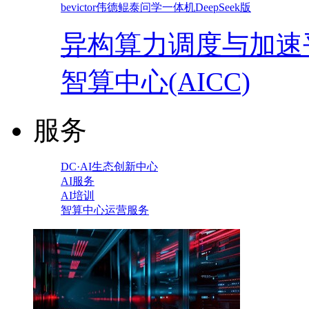
bevictor伟德鲲泰问学一体机DeepSeek版
异构算力调度与加速
智算中心(AICC)
服务
DC·AI生态创新中心
AI服务
AI培训
智算中心运营服务