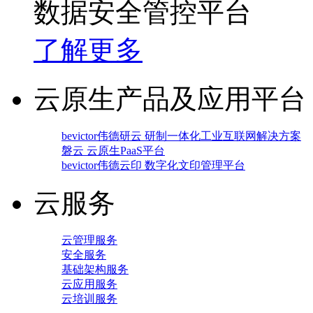
数据安全管控平台
了解更多
云原生产品及应用平台
bevictor伟德研云 研制一体化工业互联网解决方案
磐云 云原生PaaS平台
bevictor伟德云印 数字化文印管理平台
云服务
云管理服务
安全服务
基础架构服务
云应用服务
云培训服务