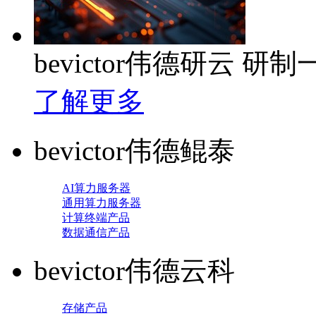
bevictor伟德研云
了解更多
bevictor伟德鲲泰
AI算力服务器
通用算力服务器
计算终端产品
数据通信产品
bevictor伟德云科
存储产品