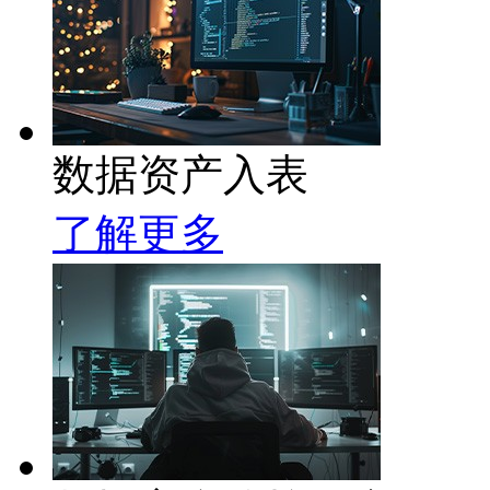
数据资产入表
了解更多