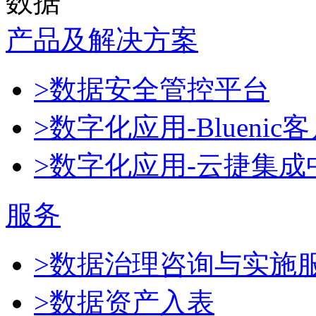
数据
产品及解决方案
>数据安全管控平台
>数字化应用-Blueni
>数字化应用-云捷集成
服务
>数据治理咨询与实施
>数据资产入表