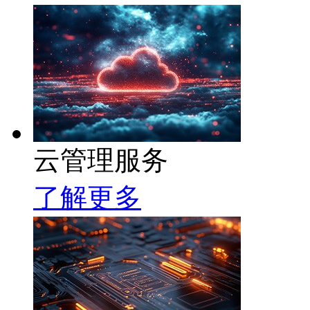
云管理服务
了解更多