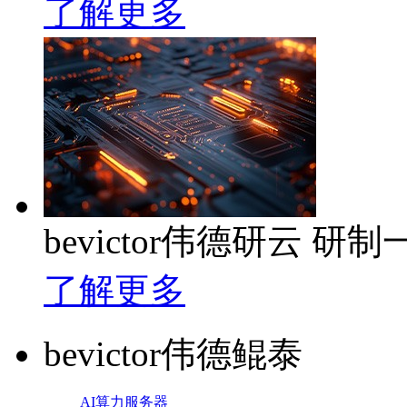
了解更多
bevictor伟德研云
了解更多
bevictor伟德鲲泰
AI算力服务器