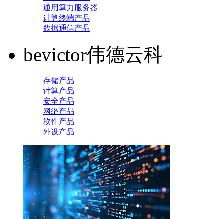
通用算力服务器
计算终端产品
数据通信产品
bevictor伟德云科
存储产品
计算产品
安全产品
网络产品
软件产品
外设产品