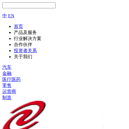
中
EN
首页
产品及服务
行业解决方案
合作伙伴
投资者关系
关于我们
汽车
金融
医疗医药
零售
运营商
制造