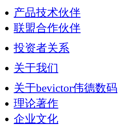
产品技术伙伴
联盟合作伙伴
投资者关系
关于我们
关于bevictor伟德数码
理论著作
企业文化